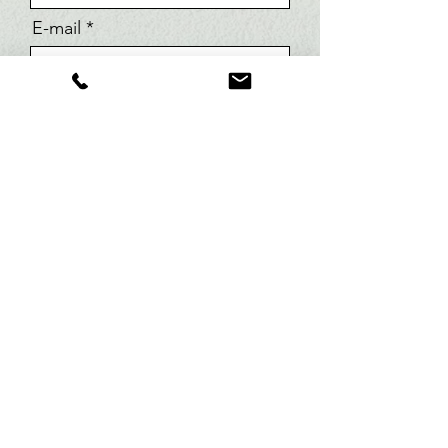
E-mail
Message
Envoyé
amaiaetchart@gmail.com
+33659058723